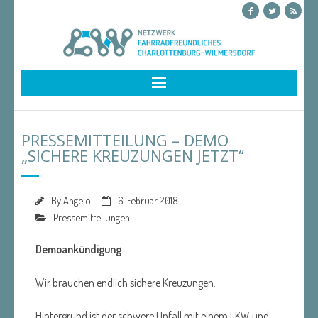
Skip
to
content
PRESSEMITTEILUNG – DEMO
„SICHERE KREUZUNGEN JETZT“
By
Angelo
6. Februar 2018
Pressemitteilungen
Demoankündigung
Wir brauchen endlich sichere Kreuzungen.
Hintergrund ist der schwere Unfall mit einem LKW und