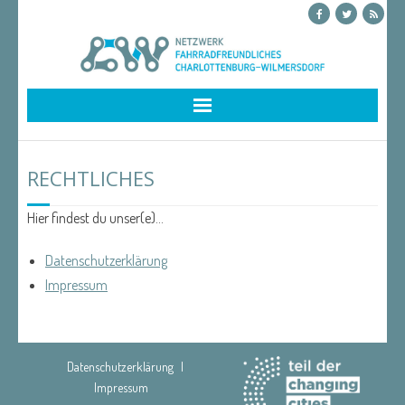
Skip
to
content
RECHTLICHES
Hier findest du unser(e)…
Datenschutzerklärung
Impressum
Datenschutzerklärung
Impressum